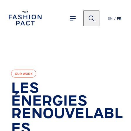
Panneau de gestion des cookies
EN
FR
OUR WORK
LES
ÉNERGIES
RENOUVELABL
ES